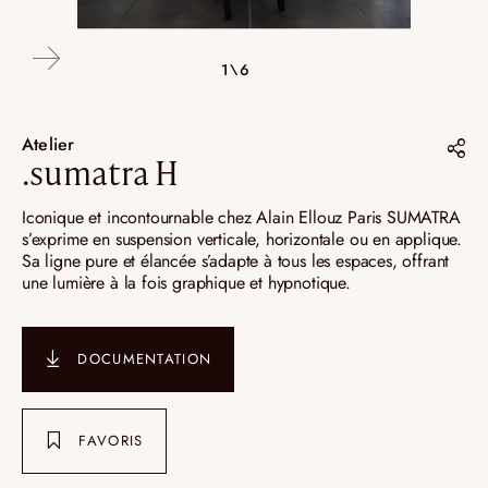
4\6
6\6
2\6
3\6
5\6
1\6
Atelier
.sumatra H
Partager sur :
Iconique et incontournable chez Alain Ellouz Paris SUMATRA
s’exprime en suspension verticale, horizontale ou en applique.
Pinterest
Sa ligne pure et élancée s’adapte à tous les espaces, offrant
une lumière à la fois graphique et hypnotique.
Instagram
LinkedIn
DOCUMENTATION
FAVORIS