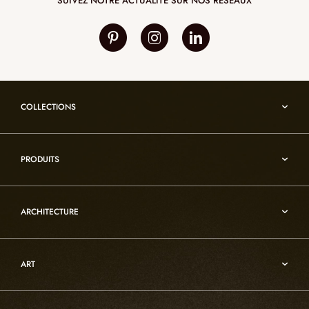
SUIVEZ NOTRE ACTUALITÉ SUR NOS RÉSEAUX
COLLECTIONS
Umami
PRODUITS
Reflexion
Vesuve
Luminaires d’albâtre
Incandescence
ARCHITECTURE
Luminaires en cristal de roche
Infinity
Mobiliers d’art usuel
Architecture
Oslo
Décoration
ART
Sur-mesure
Atelier
Architecture
Nos références
Cristal de roche
Art
Projets sur-mesure