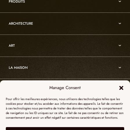
PRODUITS
Reflexion
Vesuve
Luminaires d’albâtre
Incandescence
ARCHITECTURE
Luminaires en cristal de roche
Infinity
Mobiliers d’art usuel
Architecture
Oslo
Décoration
ART
Sur-mesure
Atelier
Architecture
Nos références
Cristal de roche
Art
Projets sur-mesure
Edition
LA MAISON
Nomade
Portrait d’Alain Ellouz
Art
Manage Consent
SHOWROOM PARIS
La Maison
Pour offrir les meilleures expériences, nous utilisons des technologies telles que les
L’atelier
cookies pour stocker et/ou accéder aux informations des appareils. Le fait de consentir
55, Quai des Grands Augustins
à ces technologies nous permettra de traiter des données telles que le comportement
Catalogues
SHOWROOM NEW YORK
de navigation ou les ID uniques sur ce site. Le fait de ne pas consentir ou de retirer son
75006 Paris
consentement peut avoir un effet négatif sur certaines caractéristiques et fonctions.
Revue de presse
+ 33 (0)1 73 95 03 20
51 Hudson street
L’albâtre