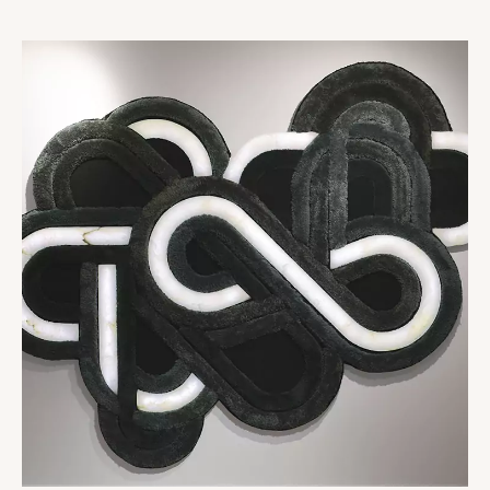
Collections
Oslo
Infinity
Reflexion
Vesuve
Incandescence
Atelier
Cristal de roche
Edition
Nomade
Umami