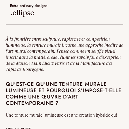
Extra.ordinary designs
Extra.ordinary designs
.ellipse
ha-ko
kohana
À la frontière entre sculpture, tapisserie et composition
yotsuba
lumineuse, la tenture murale incarne une approche inédite de
l’art mural contemporain. Pensée comme un souffle visuel
Dernier ajouts
inscrit dans la matière, elle réunit les savoir-faire d’exception
de la Maison Alain Ellouz Paris et de la Manufacture des
Nouveauté
Tapis de Bourgogne.
Artistes
QU’EST-CE QU’UNE TENTURE MURALE
LUMINEUSE ET POURQUOI S’IMPOSE-T-ELLE
COMME UNE ŒUVRE D’ART
VALIDER
CONTEMPORAINE ?
Une tenture murale lumineuse est une création hybride qui
fusionne sculpture, textile et lumière pour transformer un
mur en véritable œuvre architecturale. La pièce Ellipse,