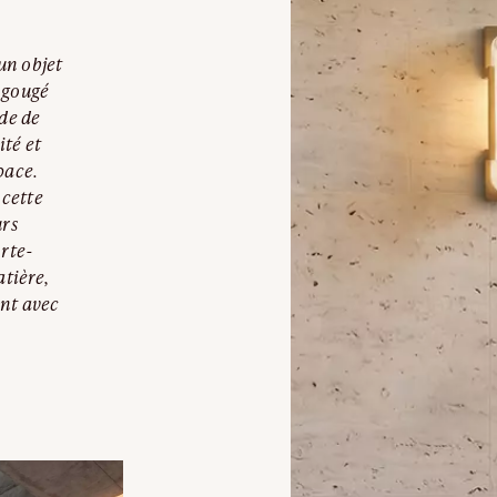
E
un objet
 gougé
ide de
ité et
pace.
cette
urs
orte-
atière,
ent avec