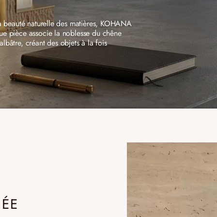
 la beauté naturelle des matières, KOHANA
INCANDESCENCE
INFINITY
que pièce associe la noblesse du chêne
LE CRISTAL DE ROCHE
LE BOIS BRÛ
’albâtre, créant des objets à la fois
E
EDITION
NOMADE
NÉE