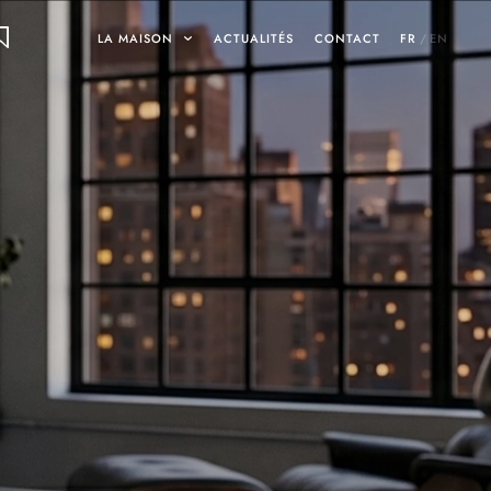
LA MAISON
ACTUALITÉS
CONTACT
FR
/
EN
ON
ets
INARY DESIGNS
UMAMI
SHOWROOMS ET GALERIES