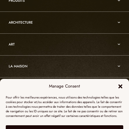
PRODUITS
Reflexion
Vesuve
Luminaires d’albâtre
Incandescence
ARCHITECTURE
Luminaires en cristal de roche
Infinity
Mobiliers d’art usuel
Architecture
Oslo
Décoration
ART
Sur-mesure
Atelier
Architecture
Nos références
Cristal de roche
Art
Projets sur-mesure
Edition
LA MAISON
Nomade
Portrait d’Alain Ellouz
Art
Manage Consent
SHOWROOM PARIS
La Maison
Pour offrir les meilleures expériences, nous utilisons des technologies telles que les
L’atelier
cookies pour stocker et/ou accéder aux informations des appareils. Le fait de consentir
55, Quai des Grands Augustins
à ces technologies nous permettra de traiter des données telles que le comportement
Catalogues
SHOWROOM NEW YORK
de navigation ou les ID uniques sur ce site. Le fait de ne pas consentir ou de retirer son
75006 Paris
consentement peut avoir un effet négatif sur certaines caractéristiques et fonctions.
Revue de presse
+ 33 (0)1 73 95 03 20
51 Hudson street
L’albâtre