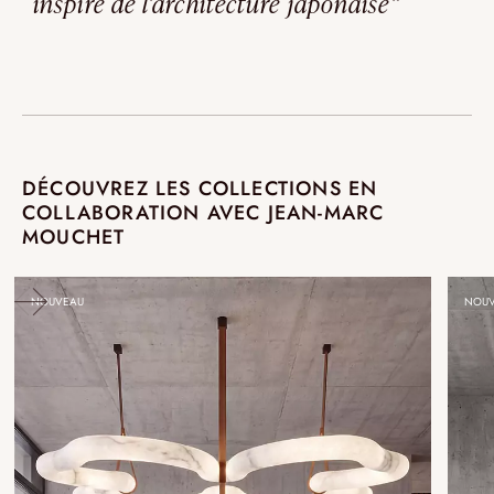
inspiré de l’architecture japonaise”
DÉCOUVREZ LES COLLECTIONS EN
COLLABORATION AVEC JEAN-MARC
MOUCHET
NOUVEAU
NOUV