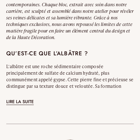
contemporaines. Chaque bloc, extrait avec soin dans notre
carrière, est sculpté et assemblé dans notre atelier pour révéler
ses veines délicates et sa lumière vibrante. Grâce à nos
techniques exclusives, nous avons repoussé les limites de cette
matière fragile pour en faire un élément central du design et
de la Haute Décoration.
QU’EST-CE QUE L’ALBÂTRE ?
L'albâtre est une roche sédimentaire composée
principalement de sulfate de calcium hydraté, plus
communément appelé gypse. Cette pierre fine et précieuse se
distingue par sa texture douce et veloutée. Sa formation
naturelle résulte d’un lent processus de cristallisation du
gypse dans des environnements marins évaporitiques. Ce
LIRE LA SUITE
phénomène lui confère une grande variété d’aspects : il peut
être fluide ou cristallisé, translucide ou semi-transparent,
blanc ou ocre, ce qui fait de chaque pièce un exemplaire
unique.