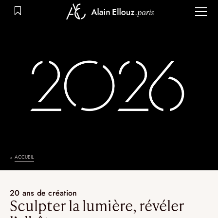
Aller
au
contenu
ACCUEIL
20 ans de création
Sculpter la lumière, révéler