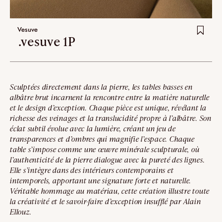
Umami
Vesuve
Extra.ordinary designs
.vesuve 1P
ha-ko
kohana
Sculptées directement dans la pierre, les tables basses en
yotsuba
albâtre brut incarnent la rencontre entre la matière naturelle
et le design d’exception. Chaque pièce est unique, révélant la
Dernier ajouts
richesse des veinages et la translucidité propre à l’albâtre. Son
éclat subtil évolue avec la lumière, créant un jeu de
Nouveauté
transparences et d’ombres qui magnifie l’espace. Chaque
table s’impose comme une œuvre minérale sculpturale, où
Artistes
l’authenticité de la pierre dialogue avec la pureté des lignes.
Elle s’intègre dans des intérieurs contemporains et
intemporels, apportant une signature forte et naturelle.
VALIDER
Véritable hommage au matériau, cette création illustre toute
la créativité et le savoir-faire d’exception insufflé par Alain
Ellouz.