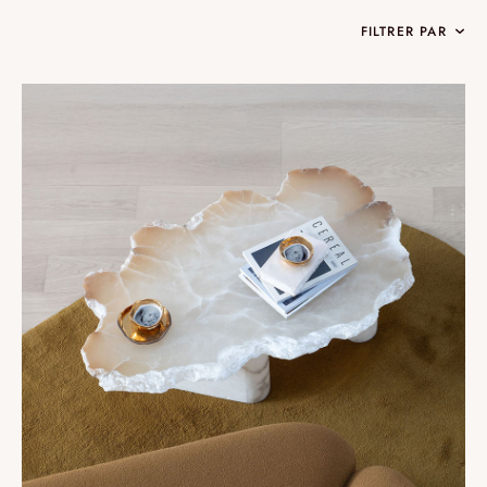
FILTRER PAR
Collections
Oslo
Infinity
Reflexion
Vesuve
Incandescence
Atelier
Cristal de roche
Edition
Nomade