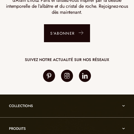
d’Alain Ellouz Paris et laissez-vous inspirer par la beauté
intemporelle de l’albâtre et du cristal de roche. Rejoignez-nous
dès maintenant.
S'ABONNER
SUIVEZ NOTRE ACTUALITÉ SUR NOS RÉSEAUX
COLLECTIONS
Umami
PRODUITS
Reflexion