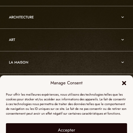
Vesuve
Luminaires d’albâtre
Incandescence
ARCHITECTURE
Luminaires en cristal de roche
Infinity
Mobiliers d’art usuel
Architecture
Oslo
Décoration
ART
Sur-mesure
Atelier
Architecture
Nos références
Cristal de roche
Art
Projets sur-mesure
Edition
LA MAISON
Nomade
Portrait d’Alain Ellouz
Art
Manage Consent
SHOWROOM PARIS
La Maison
Pour offrir les meilleures expériences, nous utilisons des technologies telles que les
L’atelier
cookies pour stocker et/ou accéder aux informations des appareils. Le fait de consentir
55, Quai des Grands Augustins
à ces technologies nous permettra de traiter des données telles que le comportement
Catalogues
SHOWROOM NEW YORK
de navigation ou les ID uniques sur ce site. Le fait de ne pas consentir ou de retirer son
75006 Paris
consentement peut avoir un effet négatif sur certaines caractéristiques et fonctions.
Revue de presse
+ 33 (0)1 73 95 03 20
51 Hudson street
L’albâtre
Accepter
Mentions légales