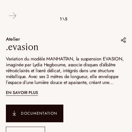
4\5
2\5
3\5
5\5
1\5
Atelier
.evasion
Partager sur :
Variation du modèle MANHATTAN, la suspension EVASION,
imaginée par Lydia Hegbourne, associe disques d’albâtre
Pinterest
rétroéclairés et liseré délicat, intégrés dans une structure
métallique. Avec ses 3 mètres de longueur, elle enveloppe
Instagram
l’espace d’une lumière douce et apaisante, créant une
LinkedIn
présence aérienne et harmonieuse.
EN SAVOIR PLUS
DOCUMENTATION