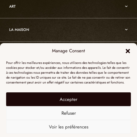
Oslo
Décoration
ART
Sur-mesure
Atelier
Architecture
Nos références
Cristal de roche
Art
Projets sur-mesure
Edition
LA MAISON
Nomade
Portrait d’Alain Ellouz
Art
Manage Consent
SHOWROOM PARIS
La Maison
Pour offrir les meilleures expériences, nous utilisons des technologies telles que les
L’atelier
cookies pour stocker et/ou accéder aux informations des appareils. Le fait de consentir
55, Quai des Grands Augustins
à ces technologies nous permettra de traiter des données telles que le comportement
Catalogues
SHOWROOM NEW YORK
de navigation ou les ID uniques sur ce site. Le fait de ne pas consentir ou de retirer son
75006 Paris
consentement peut avoir un effet négatif sur certaines caractéristiques et fonctions.
Revue de presse
+ 33 (0)1 73 95 03 20
51 Hudson street
L’albâtre
Accepter
Mentions légales
Le cristal de roche
10012 New York
Données personnelles
Le bois brûlé
Refuser
+1 315 531-5424
Contact
contactusa@alainellouzparis.com
Voir les préférences
FRANÇAIS