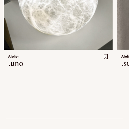
Atelier
Ateli
.uno
.s