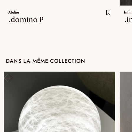
Atelier
Infin
.domino P
.i
DANS LA MÊME COLLECTION