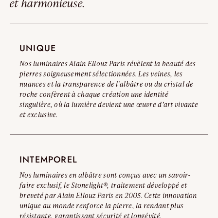
et harmonieuse.
nous vous invitons à consulter notre Avertissement Officiel
Contrefaçons.
Lire l’avertissement complet
UNIQUE
Nos luminaires Alain Ellouz Paris révèlent la beauté des
pierres soigneusement sélectionnées. Les veines, les
nuances et la transparence de l’albâtre ou du cristal de
roche confèrent à chaque création une identité
singulière, où la lumière devient une œuvre d’art vivante
et exclusive.
INTEMPOREL
Nos luminaires en albâtre sont conçus avec un savoir-
faire exclusif, le Stonelight®, traitement développé et
breveté par Alain Ellouz Paris en 2005. Cette innovation
unique au monde renforce la pierre, la rendant plus
résistante, garantissant sécurité et longévité.