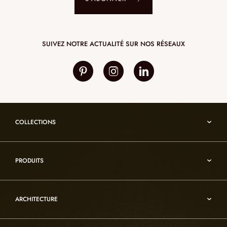
SUIVEZ NOTRE ACTUALITÉ SUR NOS RÉSEAUX
COLLECTIONS
Umami
PRODUITS
Reflexion
Vesuve
Luminaires d’albâtre
Incandescence
ARCHITECTURE
Luminaires en cristal de roche
Infinity
Mobiliers d’art usuel
Architecture