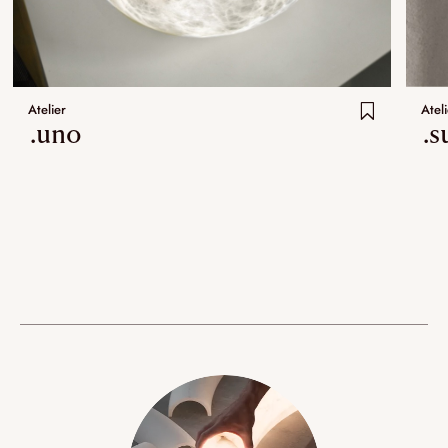
Atelier
Ateli
.uno
.s