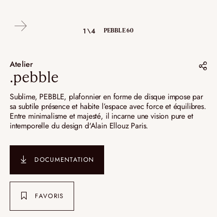
4\4
2\4
3\4
1\4
PEBBLE 60
PEBBLE 60
PEBBLE 60
PEBBLE 60
Atelier
.pebble
Partager sur :
Sublime, PEBBLE, plafonnier en forme de disque impose par
sa subtile présence et habite l’espace avec force et équilibres.
Pinterest
Entre minimalisme et majesté, il incarne une vision pure et
intemporelle du design d'Alain Ellouz Paris.
Instagram
LinkedIn
DOCUMENTATION
FAVORIS