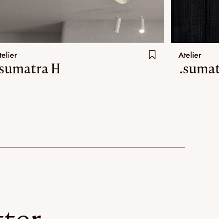
telier
Atelier
.sumatra H
.sumat