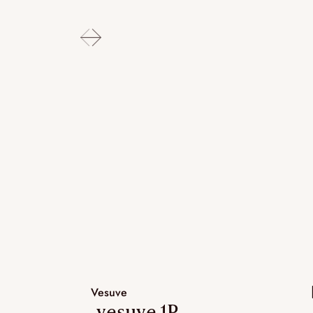
Vesuve
.vesuve 1P