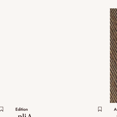
Edition
A
.pli A