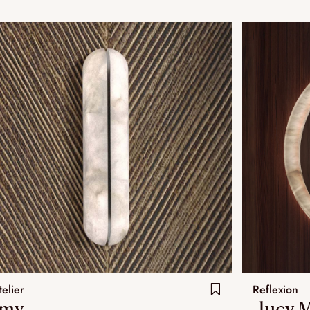
telier
Reflexion
.my
.lucy 