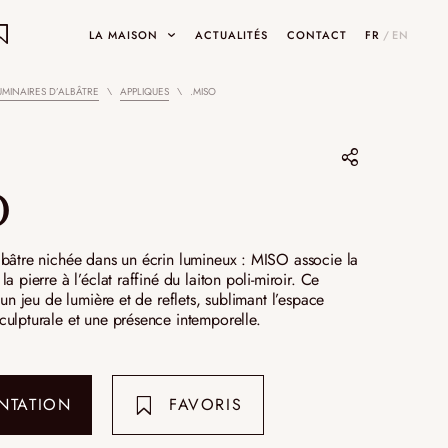
LA MAISON
ACTUALITÉS
CONTACT
FR
/
EN
UMINAIRES D’ALBÂTRE
APPLIQUES
.MISO
ON
ets
o
Partager sur :
Pinterest
lbâtre nichée dans un écrin lumineux : MISO associe la
a pierre à l’éclat raffiné du laiton poli-miroir. Ce
INARY DESIGNS
UMAMI
Instagram
SHOWROOMS ET GALERIES
 un jeu de lumière et de reflets, sublimant l’espace
ulpturale et une présence intemporelle.
LinkedIn
NTATION
FAVORIS