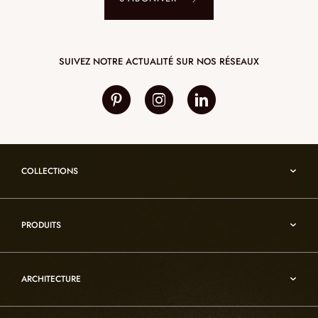
SUIVEZ NOTRE ACTUALITÉ SUR NOS RÉSEAUX
COLLECTIONS
Umami
PRODUITS
Reflexion
Vesuve
Luminaires d’albâtre
Incandescence
ARCHITECTURE
Luminaires en cristal de roche
Infinity
Mobiliers d’art usuel
Architecture