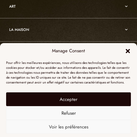
Oslo
Décoration
ART
Sur-mesure
Atelier
Architecture
Nos références
Cristal de roche
Art
Projets sur-mesure
Edition
LA MAISON
Nomade
Portrait d’Alain Ellouz
Art
Manage Consent
SHOWROOM PARIS
La Maison
Pour offrir les meilleures expériences, nous utilisons des technologies telles que les
L’atelier
cookies pour stocker et/ou accéder aux informations des appareils. Le fait de consentir
55, Quai des Grands Augustins
à ces technologies nous permettra de traiter des données telles que le comportement
Catalogues
SHOWROOM NEW YORK
de navigation ou les ID uniques sur ce site. Le fait de ne pas consentir ou de retirer son
75006 Paris
consentement peut avoir un effet négatif sur certaines caractéristiques et fonctions.
Revue de presse
+ 33 (0)1 73 95 03 20
51 Hudson street
L’albâtre
Accepter
Mentions légales
Le cristal de roche
10012 New York
Données personnelles
Le bois brûlé
Refuser
+1 315 531-5424
Contact
contactusa@alainellouzparis.com
Voir les préférences
FRANÇAIS