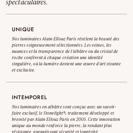
spectaculaires.
nous vous invitons à consulter notre Avertissement Officiel
\ Soho 65 : Env. 30 kg
Contrefaçons.
Diamètre :
Lire l’avertissement complet
\ Soho 25 : Ø 250 mm
UNIQUE
\ Soho 35 : Ø 350 mm
Nos luminaires Alain Ellouz Paris révèlent la beauté des
\ Soho 45 : Ø 450 mm
pierres soigneusement sélectionnées. Les veines, les
\ Soho 55 : Ø 550 mm
nuances et la transparence de l’albâtre ou du cristal de
\ Soho 65 : Ø 650 mm
roche confèrent à chaque création une identité
singulière, où la lumière devient une œuvre d’art vivante
et exclusive.
INTEMPOREL
Nos luminaires en albâtre sont conçus avec un savoir-
faire exclusif, le Stonelight®, traitement développé et
breveté par Alain Ellouz Paris en 2005. Cette innovation
unique au monde renforce la pierre, la rendant plus
résistante, garantissant sécurité et longévité.