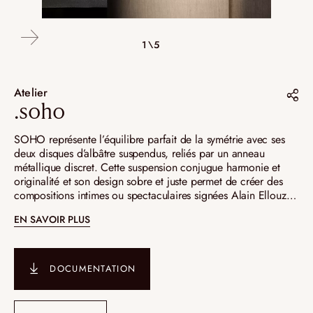
4\5
2\5
3\5
5\5
1\5
Atelier
.soho
Partager sur :
SOHO représente l’équilibre parfait de la symétrie avec ses
deux disques d’albâtre suspendus, reliés par un anneau
Pinterest
métallique discret. Cette suspension conjugue harmonie et
originalité et son design sobre et juste permet de créer des
Instagram
compositions intimes ou spectaculaires signées Alain Ellouz
LinkedIn
Paris.
EN SAVOIR PLUS
DOCUMENTATION