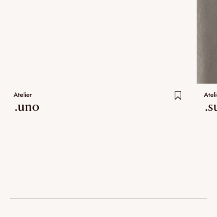
Atelier
Ateli
.uno
.s