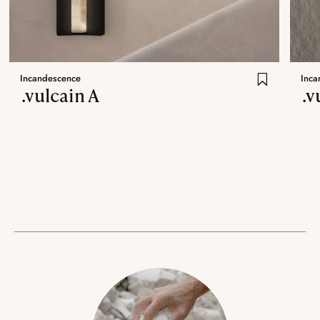
Incandescence
Inca
.vulcain A
.v