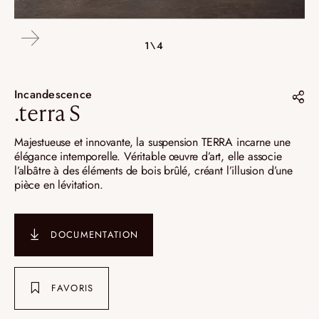
4\4
2\4
3\4
1\4
Incandescence
.terra S
Partager sur :
Majestueuse et innovante, la suspension TERRA incarne une
élégance intemporelle. Véritable œuvre d’art, elle associe
Pinterest
l’albâtre à des éléments de bois brûlé, créant l’illusion d’une
pièce en lévitation.
Instagram
LinkedIn
DOCUMENTATION
FAVORIS