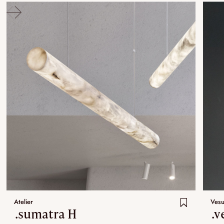
Atelier
Vesu
.sumatra H
.v