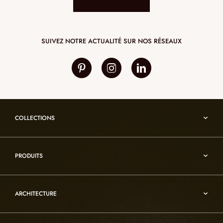
SUIVEZ NOTRE ACTUALITÉ SUR NOS RÉSEAUX
COLLECTIONS
Umami
PRODUITS
Reflexion
Vesuve
Luminaires d’albâtre
Incandescence
ARCHITECTURE
Luminaires en cristal de roche
Infinity
Mobiliers d’art usuel
Architecture
Oslo