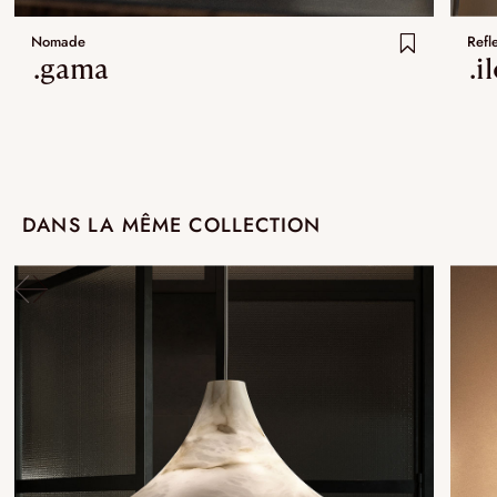
Nomade
Refl
.gama
.i
DANS LA MÊME COLLECTION