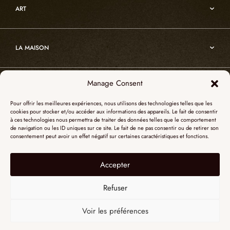
Décoration
ART
Sur-mesure
Atelier
Architecture
Nos références
Cristal de roche
Art
Projets sur-mesure
Edition
LA MAISON
Nomade
Portrait d’Alain Ellouz
Art
Manage Consent
SHOWROOM PARIS
La Maison
Pour offrir les meilleures expériences, nous utilisons des technologies telles que les
L’atelier
cookies pour stocker et/ou accéder aux informations des appareils. Le fait de consentir
55, Quai des Grands Augustins
à ces technologies nous permettra de traiter des données telles que le comportement
Catalogues
SHOWROOM NEW YORK
de navigation ou les ID uniques sur ce site. Le fait de ne pas consentir ou de retirer son
75006 Paris
consentement peut avoir un effet négatif sur certaines caractéristiques et fonctions.
Revue de presse
+ 33 (0)1 73 95 03 20
51 Hudson street
L’albâtre
Accepter
Mentions légales
Le cristal de roche
10012 New York
Données personnelles
Le bois brûlé
Refuser
+1 315 531-5424
Contact
contactusa@alainellouzparis.com
Voir les préférences
FRANÇAIS