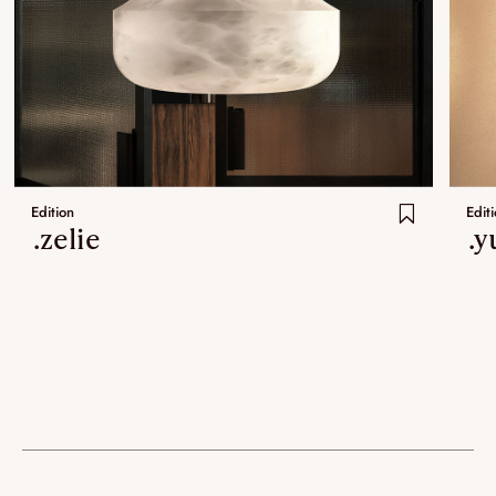
Edition
Edit
.zelie
.