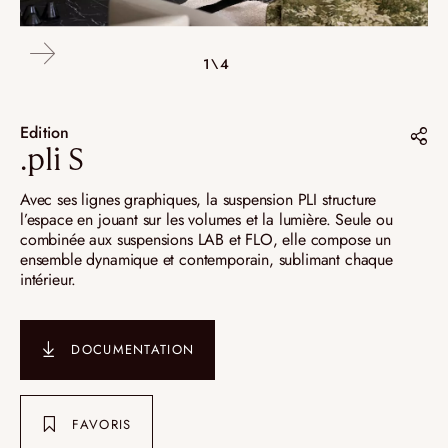
4\4
2\4
3\4
1\4
Edition
.pli S
Partager sur :
Avec ses lignes graphiques, la suspension PLI structure
l’espace en jouant sur les volumes et la lumière. Seule ou
Pinterest
combinée aux suspensions LAB et FLO, elle compose un
ensemble dynamique et contemporain, sublimant chaque
Instagram
intérieur.
LinkedIn
DOCUMENTATION
FAVORIS