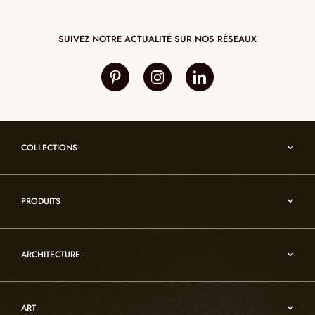
SUIVEZ NOTRE ACTUALITÉ SUR NOS RÉSEAUX
COLLECTIONS
Umami
PRODUITS
Reflexion
Vesuve
Luminaires d’albâtre
Incandescence
ARCHITECTURE
Luminaires en cristal de roche
Infinity
Mobiliers d’art usuel
Architecture
Oslo
Décoration
ART
Sur-mesure