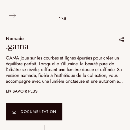
4\5
2\5
3\5
5\5
1\5
Nomade
.gama
Partager sur :
GAMA joue sur les courbes et lignes épurées pour créer un
équilibre parfait. Lorsqu’elle s’illumine, la beauté pure de
Pinterest
l’albâtre se révèle, diffusant une lumière douce et raffinée. Sa
version nomade, fidèle à l’esthétique de la collection, vous
Instagram
accompagne avec une lumière onctueuse et une autonomie
LinkedIn
jusqu'à 8h, sublimant chaque instant d’un éclat intemporel.
EN SAVOIR PLUS
DOCUMENTATION