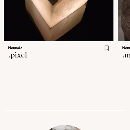
Nomade
Nom
.pixel
.