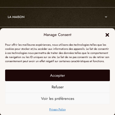
Atelier
Architecture
Nos références
Cristal de roche
Art
Projets sur-mesure
Edition
LA MAISON
Nomade
Portrait d’Alain Ellouz
Art
Manage Consent
SHOWROOM PARIS
La Maison
Pour offrir les meilleures expériences, nous utilisons des technologies telles que les
L’atelier
cookies pour stocker et/ou accéder aux informations des appareils. Le fait de consentir
55, Quai des Grands Augustins
à ces technologies nous permettra de traiter des données telles que le comportement
Catalogues
SHOWROOM NEW YORK
de navigation ou les ID uniques sur ce site. Le fait de ne pas consentir ou de retirer son
75006 Paris
consentement peut avoir un effet négatif sur certaines caractéristiques et fonctions.
Revue de presse
+ 33 (0)1 73 95 03 20
51 Hudson street
L’albâtre
Accepter
Mentions légales
Le cristal de roche
10012 New York
Données personnelles
Le bois brûlé
Refuser
+1 315 531-5424
Contact
contactusa@alainellouzparis.com
Voir les préférences
FRANÇAIS
Privacy Policy