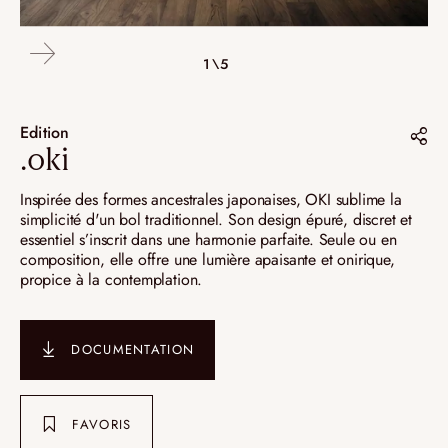
5\5
4\5
2\5
3\5
1\5
Oki 14 - Oki 17
Edition
.oki
Partager sur :
Inspirée des formes ancestrales japonaises, OKI sublime la
simplicité d'un bol traditionnel. Son design épuré, discret et
Pinterest
essentiel s’inscrit dans une harmonie parfaite. Seule ou en
composition, elle offre une lumière apaisante et onirique,
Instagram
propice à la contemplation.
LinkedIn
DOCUMENTATION
FAVORIS