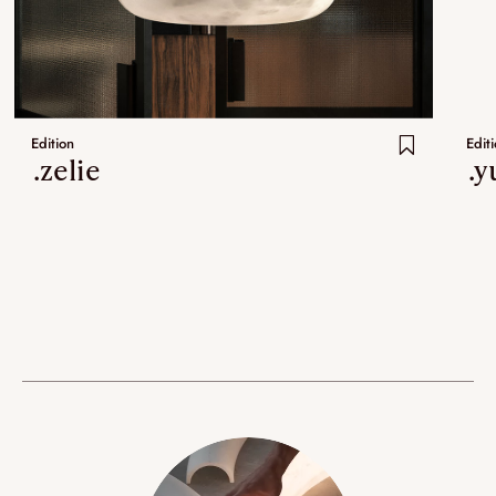
Edition
Edit
.zelie
.