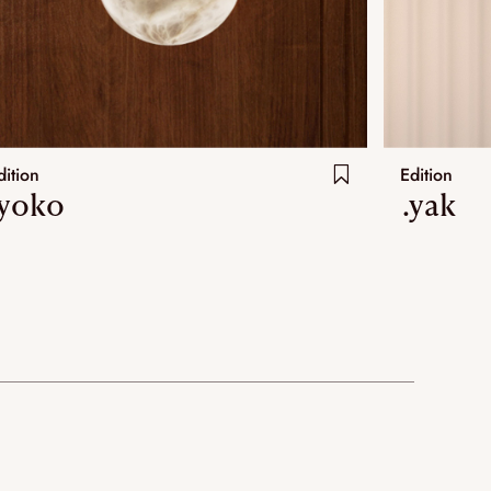
dition
Edition
.yoko
.yak