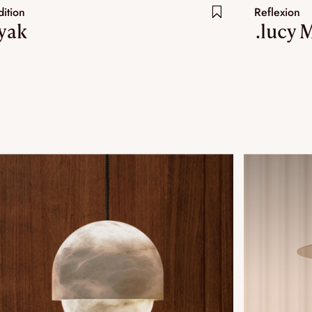
dition
Reflexion
.yak
.lucy 