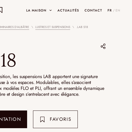
LA MAISON
ACTUALITÉS
CONTACT
FR
/
EN
UMINAIRES D’ALBÂTRE
LUSTRES ET SUSPENSIONS
.LAB S18
ON
ets
s18
Partager sur :
Pinterest
ition, les suspensions LAB apportent une signature
se à vos espaces. Modulables, elles s’associent
INARY DESIGNS
UMAMI
Instagram
SHOWROOMS ET GALERIES
 modèles FLO et PLI, offrant un ensemble dynamique
ière et design s’entrelacent avec élégance.
LinkedIn
NTATION
FAVORIS