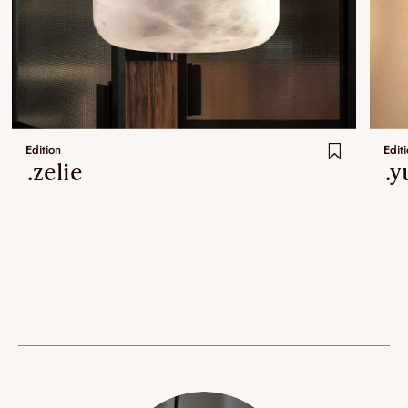
Edition
Edit
.zelie
.