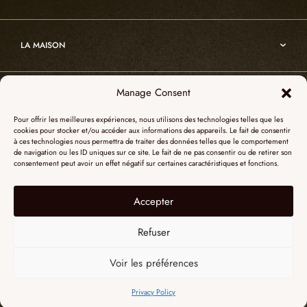
Atelier
Architecture
Nos références
Cristal de roche
Art
Projets sur-mesure
Edition
LA MAISON
Nomade
Portrait d’Alain Ellouz
Art
Manage Consent
SHOWROOM PARIS
La Maison
Pour offrir les meilleures expériences, nous utilisons des technologies telles que les
L’atelier
cookies pour stocker et/ou accéder aux informations des appareils. Le fait de consentir
55, Quai des Grands Augustins
à ces technologies nous permettra de traiter des données telles que le comportement
Catalogues
SHOWROOM NEW YORK
de navigation ou les ID uniques sur ce site. Le fait de ne pas consentir ou de retirer son
75006 Paris
consentement peut avoir un effet négatif sur certaines caractéristiques et fonctions.
Revue de presse
+ 33 (0)1 73 95 03 20
51 Hudson street
L’albâtre
Accepter
Mentions légales
Le cristal de roche
10012 New York
Données personnelles
Le bois brûlé
Refuser
+1 315 531-5424
Contact
contactusa@alainellouzparis.com
Voir les préférences
FRANÇAIS
Privacy Policy