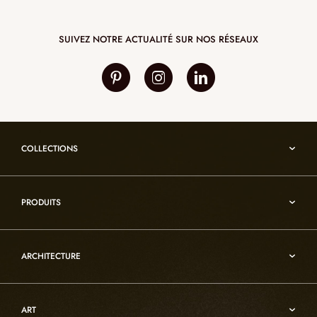
SUIVEZ NOTRE ACTUALITÉ SUR NOS RÉSEAUX
COLLECTIONS
Umami
PRODUITS
Reflexion
Vesuve
Luminaires d’albâtre
Incandescence
ARCHITECTURE
Luminaires en cristal de roche
Infinity
Mobiliers d’art usuel
Architecture
Oslo
Décoration
ART
Sur-mesure