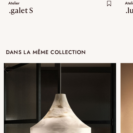
Atelier
Ateli
.galet S
.l
DANS LA MÊME COLLECTION