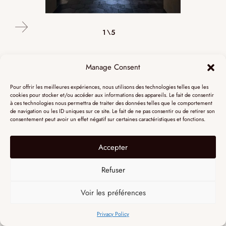
4\5
2\5
3\5
5\5
1\5
Infinity
Manage Consent
.infinity 12
Pour offrir les meilleures expériences, nous utilisons des technologies telles que les
Partager sur :
cookies pour stocker et/ou accéder aux informations des appareils. Le fait de consentir
Avec sa double boucle sculpturale, INFINITY 12 impose une
à ces technologies nous permettra de traiter des données telles que le comportement
présence monumentale, tout en conservant une structure
de navigation ou les ID uniques sur ce site. Le fait de ne pas consentir ou de retirer son
Pinterest
parfaitement équilibrée et symétrique. Son design en
consentement peut avoir un effet négatif sur certaines caractéristiques et fonctions.
profondeur joue avec la perspective, invitant le regard à
Instagram
explorer ses lignes fluides sous différents angles, offrant ainsi
Accepter
LinkedIn
une expérience visuelle en perpétuelle évolution.
EN SAVOIR PLUS
Refuser
Voir les préférences
DOCUMENTATION
Privacy Policy