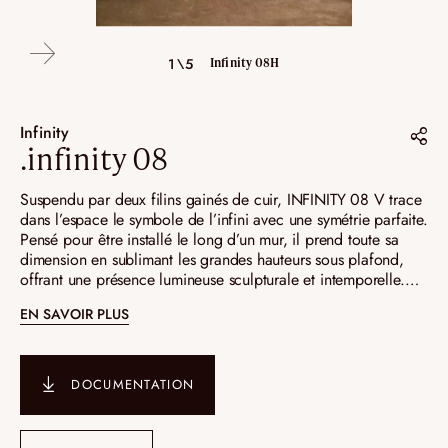
4\5
5\5
1\5
2\5
3\5
Infinity 08H
Infinity 08H
Infinity 08V
Infinity 08V
Infinity 08V
Infinity
.infinity 08
Partager sur :
Suspendu par deux filins gainés de cuir, INFINITY 08 V trace
dans l’espace le symbole de l’infini avec une symétrie parfaite.
Pinterest
Pensé pour être installé le long d’un mur, il prend toute sa
dimension en sublimant les grandes hauteurs sous plafond,
Instagram
offrant une présence lumineuse sculpturale et intemporelle.
LinkedIn
INFINITY 08 H traduit le symbole de l’infini en un volume
EN SAVOIR PLUS
aérien et harmonieux. Suspendu par trois filins gainés de cuir,
il joue avec la perspective et la lumière, invitant le regard à
une contemplation sans fin, entre équilibre et poésie.
DOCUMENTATION