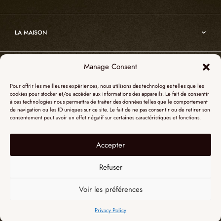
Atelier
Architecture
Nos références
Cristal de roche
Art
Projets sur-mesure
Edition
LA MAISON
Nomade
Portrait d’Alain Ellouz
Art
Manage Consent
SHOWROOM PARIS
La Maison
Pour offrir les meilleures expériences, nous utilisons des technologies telles que les
L’atelier
cookies pour stocker et/ou accéder aux informations des appareils. Le fait de consentir
55, Quai des Grands Augustins
à ces technologies nous permettra de traiter des données telles que le comportement
Catalogues
SHOWROOM NEW YORK
de navigation ou les ID uniques sur ce site. Le fait de ne pas consentir ou de retirer son
75006 Paris
consentement peut avoir un effet négatif sur certaines caractéristiques et fonctions.
Revue de presse
+ 33 (0)1 73 95 03 20
51 Hudson street
L’albâtre
Accepter
Mentions légales
Le cristal de roche
10012 New York
Données personnelles
Le bois brûlé
Refuser
+1 315 531-5424
Contact
contactusa@alainellouzparis.com
Voir les préférences
FRANÇAIS
Privacy Policy