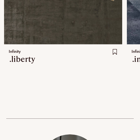
Infinity
Infin
.liberty
.i