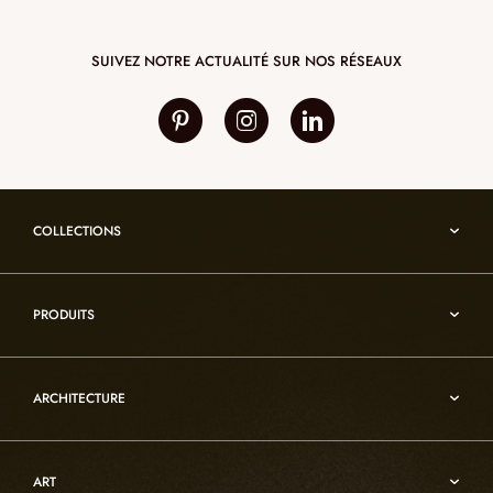
SUIVEZ NOTRE ACTUALITÉ SUR NOS RÉSEAUX
COLLECTIONS
Umami
PRODUITS
Reflexion
Vesuve
Luminaires d’albâtre
Incandescence
ARCHITECTURE
Luminaires en cristal de roche
Infinity
Mobiliers d’art usuel
Architecture
Oslo
Décoration
ART
Sur-mesure