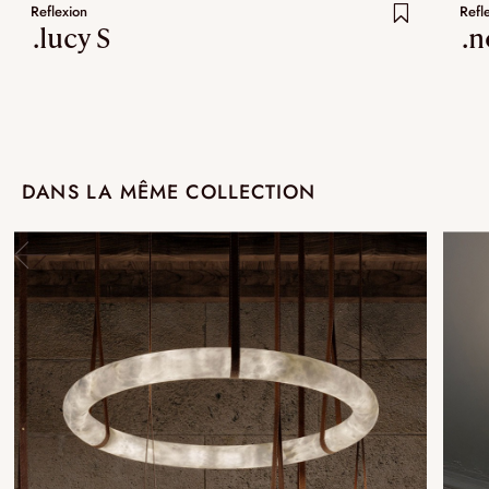
Reflexion
Refl
.lucy S
.n
DANS LA MÊME COLLECTION