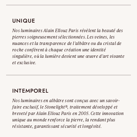
nous vous invitons à consulter notre Avertissement Officiel
\ Oslo L3P 100 : Env. 30 kg
Contrefaçons.
\ Oslo L3P 120 : Env. 40 kg
\ Oslo L3P 150 : Env. 55 kg
UNIQUE
Lire l’avertissement complet
Nos luminaires Alain Ellouz Paris révèlent la beauté des
Diamètre :
pierres soigneusement sélectionnées. Les veines, les
\ Oslo L3P 60 : Ø 600 mm
nuances et la transparence de l’albâtre ou du cristal de
\ Oslo L3P 80 : Ø 800 mm
roche confèrent à chaque création une identité
\ Oslo L3P 90 : Ø 900 mm
singulière, où la lumière devient une œuvre d’art vivante
et exclusive.
\ Oslo L3P 100 : Ø 1000 mm
\ Oslo L3P 120 : Ø 1200 mm
\ Oslo L3P 150 : Ø 1500 mm
INTEMPOREL
Nos luminaires en albâtre sont conçus avec un savoir-
faire exclusif, le Stonelight®, traitement développé et
breveté par Alain Ellouz Paris en 2005. Cette innovation
unique au monde renforce la pierre, la rendant plus
résistante, garantissant sécurité et longévité.