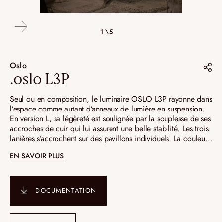
4\5
2\5
3\5
5\5
1\5
Oslo
.oslo L3P
Partager sur :
Seul ou en composition, le luminaire OSLO L3P rayonne dans
l’espace comme autant d’anneaux de lumière en suspension.
Pinterest
En version L, sa légèreté est soulignée par la souplesse de ses
accroches de cuir qui lui assurent une belle stabilité. Les trois
Instagram
lanières s’accrochent sur des pavillons individuels. La couleur
LinkedIn
du cuir choisie parmi les teintes proposées personnalise la
EN SAVOIR PLUS
suspension.
DOCUMENTATION