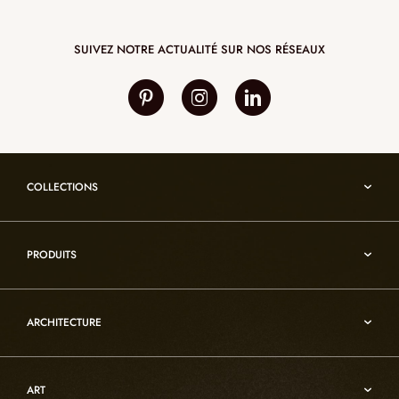
SUIVEZ NOTRE ACTUALITÉ SUR NOS RÉSEAUX
COLLECTIONS
Umami
PRODUITS
Reflexion
Vesuve
Luminaires d’albâtre
Incandescence
ARCHITECTURE
Luminaires en cristal de roche
Infinity
Mobiliers d’art usuel
Architecture
Oslo
Décoration
ART
Sur-mesure