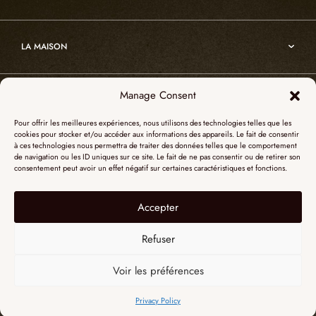
Atelier
Architecture
Nos références
Cristal de roche
Art
Projets sur-mesure
Edition
LA MAISON
Nomade
Portrait d’Alain Ellouz
Art
Manage Consent
SHOWROOM PARIS
La Maison
Pour offrir les meilleures expériences, nous utilisons des technologies telles que les
L’atelier
cookies pour stocker et/ou accéder aux informations des appareils. Le fait de consentir
55, Quai des Grands Augustins
à ces technologies nous permettra de traiter des données telles que le comportement
Catalogues
SHOWROOM NEW YORK
de navigation ou les ID uniques sur ce site. Le fait de ne pas consentir ou de retirer son
75006 Paris
consentement peut avoir un effet négatif sur certaines caractéristiques et fonctions.
Revue de presse
+ 33 (0)1 73 95 03 20
51 Hudson street
L’albâtre
Accepter
Mentions légales
Le cristal de roche
10012 New York
Données personnelles
Le bois brûlé
Refuser
+1 315 531-5424
Contact
contactusa@alainellouzparis.com
Voir les préférences
FRANÇAIS
Privacy Policy