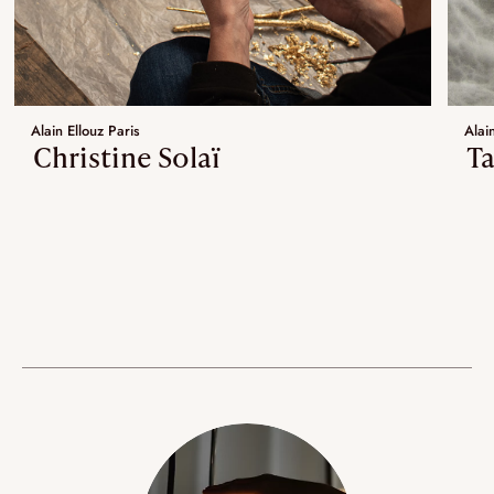
Alain Ellouz Paris
Alain
Christine Solaï
T