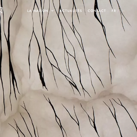
LA MAISON
ACTUALITÉS
CONTACT
FR
/
EN
ON
ets
INARY DESIGNS
UMAMI
SHOWROOMS ET GALERIES