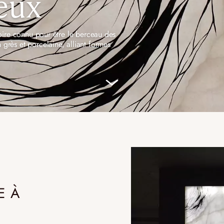
ieux
INCANDESCENCE
INFINITY
itoire connu pour être le berceau des
LE CRISTAL DE ROCHE
LE BOIS BRÛ
grès et porcelaine, alliant formes
E
EDITION
NOMADE
E À