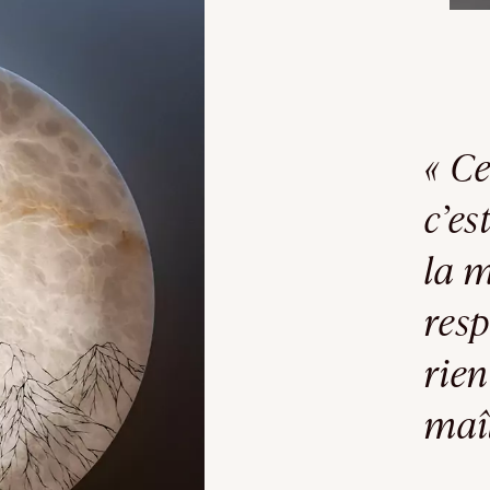
« Ce
c’es
la m
res
rien
maît