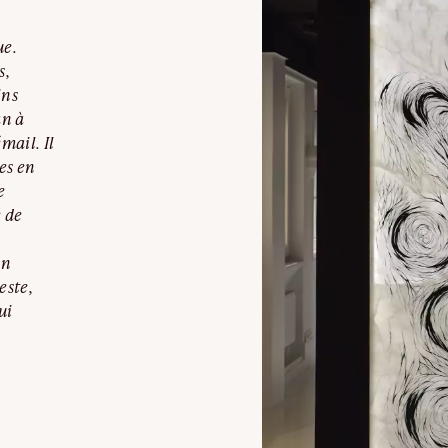
ue.
s,
ins
an à
mail. Il
es en
e
e de
in
este,
ui