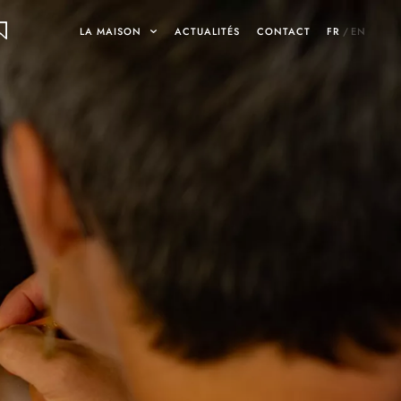
LA MAISON
ACTUALITÉS
CONTACT
FR
/
EN
ON
ets
INARY DESIGNS
UMAMI
SHOWROOMS ET GALERIES