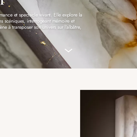
rmance et spectacle vivant. Elle explore la
INCANDESCENCE
INFINITY
ions scéniques, interrogeant mémoire et
LE CRISTAL DE ROCHE
LE BOIS BRÛ
e à transposer son univers sur l’albâtre,
E
EDITION
NOMADE