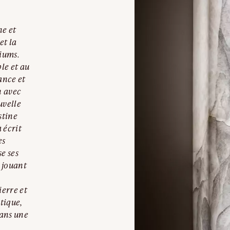
ne et
et la
iums.
le et au
ance et
n avec
uvelle
stine
 écrit
es
se ses
, jouant
ierre et
tique,
dans une