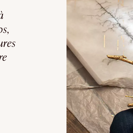
à
s,
ures
re