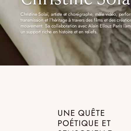
Christine Solaï, artiste et chorégraphe, mêle vidéo, perfo
REFLEXION
VESUVE
transmission et l’héritage à travers des films et des créat
CATALOGUES
L’ALBÂTRE
mouvement. Sa collaboration avec Alain Ellouz Paris l’amèn
un support riche en histoire et en reliefs.
ATELIER
CRISTAL DE ROCH
CONTACT
UNE QUÊTE
POÉTIQUE ET