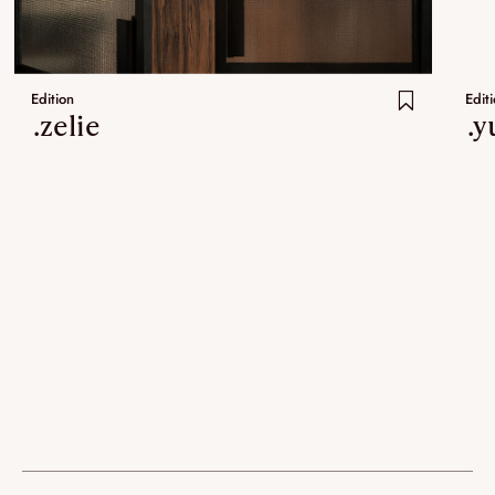
Edition
Edit
.zelie
.