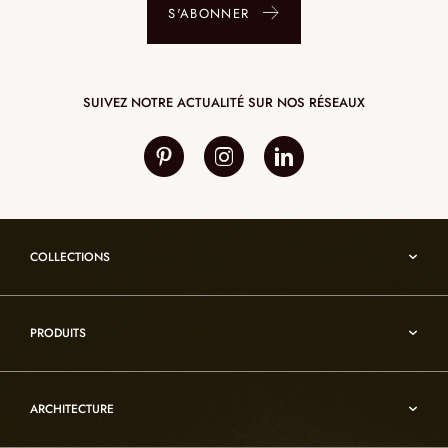
S'ABONNER
SUIVEZ NOTRE ACTUALITÉ SUR NOS RÉSEAUX
COLLECTIONS
Umami
PRODUITS
Reflexion
Vesuve
Luminaires d’albâtre
Incandescence
ARCHITECTURE
Luminaires en cristal de roche
Infinity