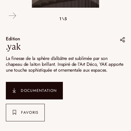
4\5
2\5
3\5
5\5
1\5
Edition
.yak
Partager sur :
La finesse de la sphère d’albâtre est sublimée par son
chapeau de laiton brillant. Inspiré de l’Art Déco, YAK apporte
Pinterest
une touche sophistiquée et ornementale aux espaces.
Instagram
LinkedIn
DOCUMENTATION
FAVORIS