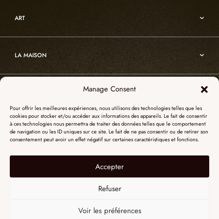
Mobiliers d’art usuel
Architecture
Oslo
Décoration
ART
Sur-mesure
Atelier
Architecture
Nos références
Cristal de roche
Art
Projets sur-mesure
Edition
LA MAISON
Nomade
Portrait d’Alain Ellouz
Art
Manage Consent
SHOWROOM PARIS
La Maison
Pour offrir les meilleures expériences, nous utilisons des technologies telles que les
L’atelier
cookies pour stocker et/ou accéder aux informations des appareils. Le fait de consentir
55, Quai des Grands Augustins
à ces technologies nous permettra de traiter des données telles que le comportement
Catalogues
SHOWROOM NEW YORK
de navigation ou les ID uniques sur ce site. Le fait de ne pas consentir ou de retirer son
75006 Paris
consentement peut avoir un effet négatif sur certaines caractéristiques et fonctions.
Revue de presse
+ 33 (0)1 73 95 03 20
51 Hudson street
L’albâtre
Accepter
Mentions légales
Le cristal de roche
10012 New York
Données personnelles
Le bois brûlé
Refuser
+1 315 531-5424
Contact
contactusa@alainellouzparis.com
Voir les préférences