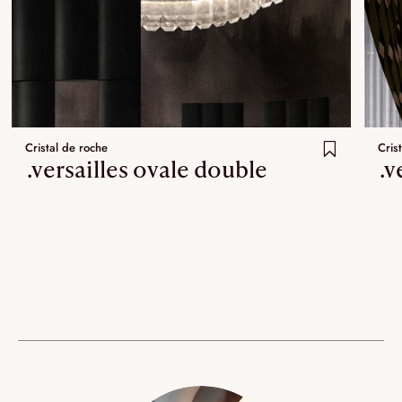
Cristal de roche
Cris
.versailles ovale double
.v