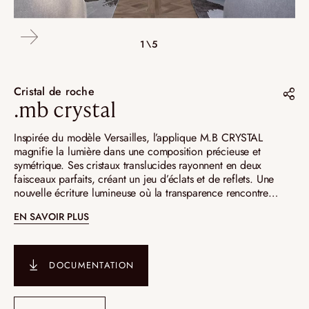
4\5
2\5
3\5
5\5
1\5
Cristal de roche
.mb crystal
Partager sur :
Inspirée du modèle Versailles, l’applique M.B CRYSTAL
magnifie la lumière dans une composition précieuse et
Pinterest
symétrique. Ses cristaux translucides rayonnent en deux
faisceaux parfaits, créant un jeu d’éclats et de reflets. Une
Instagram
nouvelle écriture lumineuse où la transparence rencontre
LinkedIn
l’élégance d’un effet miroir captivant.
EN SAVOIR PLUS
DOCUMENTATION