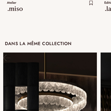
Atelier
Edit
.miso
.l
DANS LA MÊME COLLECTION