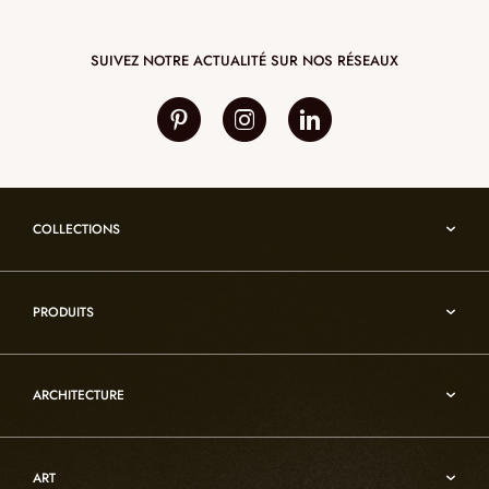
SUIVEZ NOTRE ACTUALITÉ SUR NOS RÉSEAUX
COLLECTIONS
Umami
PRODUITS
Reflexion
Vesuve
Luminaires d’albâtre
Incandescence
ARCHITECTURE
Luminaires en cristal de roche
Infinity
Mobiliers d’art usuel
Architecture
Oslo
Décoration
ART
Sur-mesure