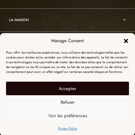
Atelier
Architecture
Nos références
Cristal de roche
Art
Projets sur-mesure
Edition
LA MAISON
Nomade
Portrait d’Alain Ellouz
Art
Manage Consent
SHOWROOM PARIS
La Maison
Pour offrir les meilleures expériences, nous utilisons des technologies telles que les
L’atelier
cookies pour stocker et/ou accéder aux informations des appareils. Le fait de consentir
55, Quai des Grands Augustins
à ces technologies nous permettra de traiter des données telles que le comportement
Catalogues
SHOWROOM NEW YORK
de navigation ou les ID uniques sur ce site. Le fait de ne pas consentir ou de retirer son
75006 Paris
consentement peut avoir un effet négatif sur certaines caractéristiques et fonctions.
Revue de presse
+ 33 (0)1 73 95 03 20
51 Hudson street
L’albâtre
Accepter
Mentions légales
Le cristal de roche
10012 New York
Données personnelles
Le bois brûlé
Refuser
+1 315 531-5424
Contact
contactusa@alainellouzparis.com
Voir les préférences
FRANÇAIS
Privacy Policy