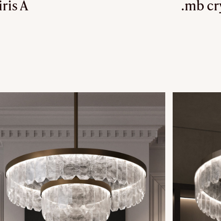
iris A
.mb cr