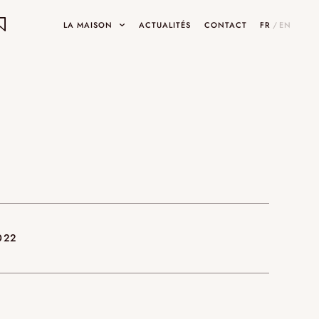
LA MAISON
ACTUALITÉS
CONTACT
FR
/
EN
ON
ets
INARY DESIGNS
UMAMI
SHOWROOMS ET GALERIES
022