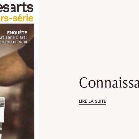
INCANDESCENCE
INFINITY
LE CRISTAL DE ROCHE
LE BOIS BRÛ
Connaissa
E
EDITION
NOMADE
LIRE LA SUITE