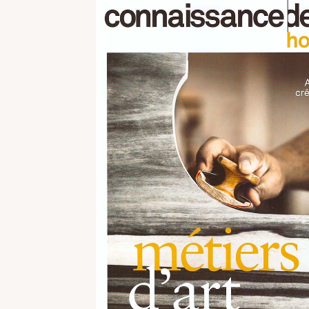
REFLEXION
VESUVE
CATALOGUES
L’ALBÂTRE
ATELIER
CRISTAL DE ROCH
CONTACT