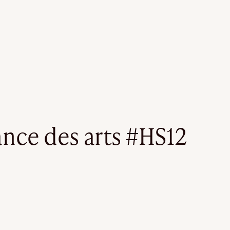
OSLO
LÉ
REVUE DE PRESSE
nce des arts #HS12
ART