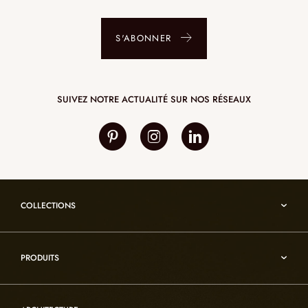
S'ABONNER
SUIVEZ NOTRE ACTUALITÉ SUR NOS RÉSEAUX
COLLECTIONS
Umami
PRODUITS
Reflexion
Vesuve
Luminaires d’albâtre
Incandescence