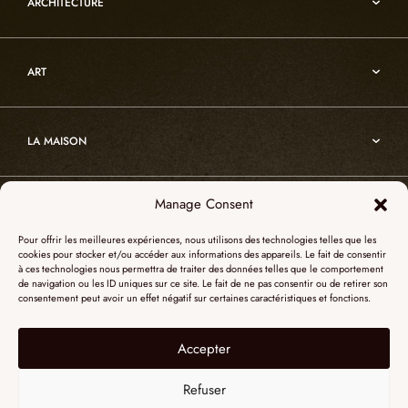
ARCHITECTURE
Luminaires en cristal de roche
Infinity
Mobiliers d’art usuel
Architecture
Oslo
Décoration
ART
Sur-mesure
Atelier
Architecture
Nos références
Cristal de roche
Art
Projets sur-mesure
Edition
LA MAISON
Nomade
Portrait d’Alain Ellouz
Art
Manage Consent
SHOWROOM PARIS
La Maison
Pour offrir les meilleures expériences, nous utilisons des technologies telles que les
L’atelier
cookies pour stocker et/ou accéder aux informations des appareils. Le fait de consentir
55, Quai des Grands Augustins
à ces technologies nous permettra de traiter des données telles que le comportement
Catalogues
SHOWROOM NEW YORK
de navigation ou les ID uniques sur ce site. Le fait de ne pas consentir ou de retirer son
75006 Paris
consentement peut avoir un effet négatif sur certaines caractéristiques et fonctions.
Revue de presse
+ 33 (0)1 73 95 03 20
51 Hudson street
L’albâtre
Accepter
Mentions légales
Le cristal de roche
10012 New York
Données personnelles
Le bois brûlé
Refuser
+1 315 531-5424