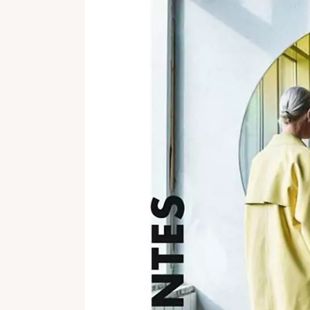
REFLEXION
VESUVE
CATALOGUES
L’ALBÂTRE
ATELIER
CRISTAL DE ROCH
CONTACT