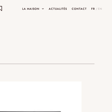
LA MAISON
ACTUALITÉS
CONTACT
FR
/
EN
ON
ets
INARY DESIGNS
UMAMI
SHOWROOMS ET GALERIES