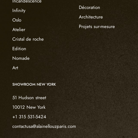
Incandescence
Décoration
Infinity
Architecture
Oslo
Projets sur-mesure
Atelier
Cristal de roche
Edition
Nomade
Art
SHOWROOM NEW YORK
51 Hudson street
10012 New York
+1 315 531-5424
contactusa@alainellouzparis.com