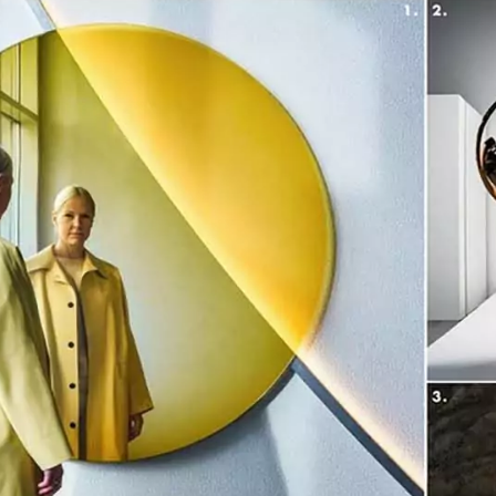
INCANDESCENCE
INFINITY
LE CRISTAL DE ROCHE
LE BOIS BRÛ
E
EDITION
NOMADE