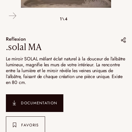
4\4
2\4
3\4
1\4
Reflexion
.solal MA
Partager sur :
Le miroir SOLAL mêlant éclat naturel à la douceur de l’albâtre
lumineux, magnifie les murs de votre intérieur. La rencontre
Pinterest
entre la lumière et le miroir révèle les veines uniques de
l’albâtre, faisant de chaque création une pièce unique. Existe
Instagram
en 80 cm.
LinkedIn
DOCUMENTATION
FAVORIS