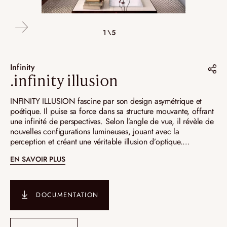
4\5
2\5
3\5
5\5
1\5
Infinity
.infinity illusion
Partager sur :
INFINITY ILLUSION fascine par son design asymétrique et
poétique. Il puise sa force dans sa structure mouvante, offrant
Pinterest
une infinité de perspectives. Selon l’angle de vue, il révèle de
nouvelles configurations lumineuses, jouant avec la
Instagram
perception et créant une véritable illusion d’optique.
LinkedIn
Suspendu dans l’espace, sans haut ni bas, il évolue en
EN SAVOIR PLUS
apesanteur, insufflant un rythme fluide et envoûtant.
DOCUMENTATION