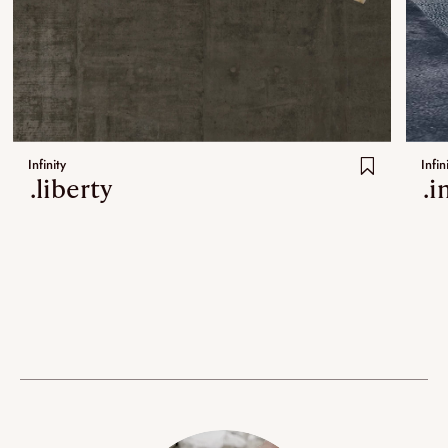
Infinity
Infin
.liberty
.i