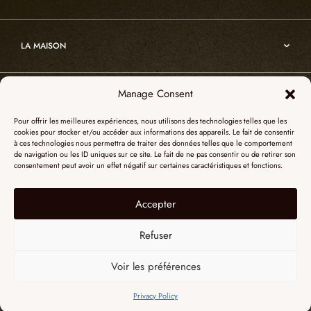
Atelier
Architecture
Nos références
Cristal de roche
Art
Projets sur-mesure
Edition
LA MAISON
Nomade
Portrait d’Alain Ellouz
Art
Manage Consent
SHOWROOM PARIS
La Maison
Pour offrir les meilleures expériences, nous utilisons des technologies telles que les
L’atelier
cookies pour stocker et/ou accéder aux informations des appareils. Le fait de consentir
55, Quai des Grands Augustins
à ces technologies nous permettra de traiter des données telles que le comportement
Catalogues
SHOWROOM NEW YORK
de navigation ou les ID uniques sur ce site. Le fait de ne pas consentir ou de retirer son
75006 Paris
consentement peut avoir un effet négatif sur certaines caractéristiques et fonctions.
Revue de presse
+ 33 (0)1 73 95 03 20
51 Hudson street
L’albâtre
Accepter
Mentions légales
Le cristal de roche
10012 New York
Données personnelles
Le bois brûlé
Refuser
+1 315 531-5424
Contact
contactusa@alainellouzparis.com
Voir les préférences
FRANÇAIS
Privacy Policy