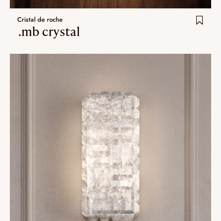
Umami
Cristal de roche
Extra.ordinary designs
.mb crystal
ha-ko
kohana
yotsuba
Dernier ajouts
Nouveauté
Artistes
VALIDER