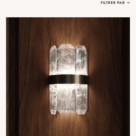
FILTRER PAR
Collections
Oslo
Infinity
Reflexion
Vesuve
Incandescence
Atelier
Cristal de roche
Edition
Nomade