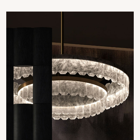
Collections
Oslo
Infinity
Reflexion
Vesuve
Incandescence
Atelier
Cristal de roche
Edition
Nomade
Umami