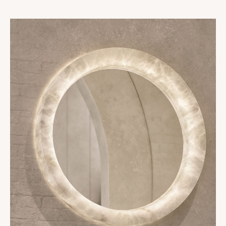
Collections
Oslo
Infinity
Reflexion
Vesuve
Incandescence
Atelier
Cristal de roche
Edition
Nomade
Umami