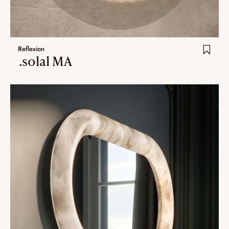
Extra.ordinary designs
ha-ko
Reflexion
kohana
.solal MA
yotsuba
Dernier ajouts
Nouveauté
Artistes
VALIDER