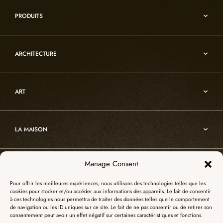
Umami
PRODUITS
Reflexion
Vesuve
Luminaires d’albâtre
Incandescence
ARCHITECTURE
Luminaires en cristal de roche
Infinity
Mobiliers d’art usuel
Architecture
Oslo
Décoration
ART
Sur-mesure
Atelier
Architecture
Nos références
Cristal de roche
Art
Projets sur-mesure
Edition
LA MAISON
Nomade
Portrait d’Alain Ellouz
Art
Manage Consent
SHOWROOM PARIS
La Maison
Pour offrir les meilleures expériences, nous utilisons des technologies telles que les
L’atelier
cookies pour stocker et/ou accéder aux informations des appareils. Le fait de consentir
55, Quai des Grands Augustins
à ces technologies nous permettra de traiter des données telles que le comportement
Catalogues
SHOWROOM NEW YORK
de navigation ou les ID uniques sur ce site. Le fait de ne pas consentir ou de retirer son
75006 Paris
consentement peut avoir un effet négatif sur certaines caractéristiques et fonctions.
Revue de presse