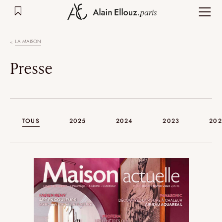
Aller
au
contenu
LA MAISON
Presse
TOUS
2025
2024
2023
202