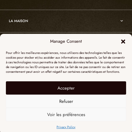
Sur-mesure
Atelier
Architecture
Nos références
Cristal de roche
Art
Projets sur-mesure
Edition
LA MAISON
Nomade
Portrait d’Alain Ellouz
Art
Manage Consent
SHOWROOM PARIS
La Maison
Pour offrir les meilleures expériences, nous utilisons des technologies telles que les
L’atelier
cookies pour stocker et/ou accéder aux informations des appareils. Le fait de consentir
55, Quai des Grands Augustins
à ces technologies nous permettra de traiter des données telles que le comportement
Catalogues
SHOWROOM NEW YORK
de navigation ou les ID uniques sur ce site. Le fait de ne pas consentir ou de retirer son
75006 Paris
consentement peut avoir un effet négatif sur certaines caractéristiques et fonctions.
Revue de presse
+ 33 (0)1 73 95 03 20
51 Hudson street
L’albâtre
Accepter
Mentions légales
Le cristal de roche
10012 New York
Données personnelles
Le bois brûlé
Refuser
+1 315 531-5424
Contact
contactusa@alainellouzparis.com
Voir les préférences
FRANÇAIS
Privacy Policy