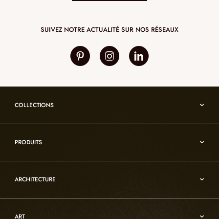
SUIVEZ NOTRE ACTUALITÉ SUR NOS RÉSEAUX
COLLECTIONS
Umami
PRODUITS
Reflexion
Vesuve
Luminaires d’albâtre
Incandescence
ARCHITECTURE
Luminaires en cristal de roche
Infinity
Mobiliers d’art usuel
Architecture
Oslo
Décoration
ART