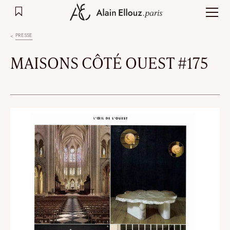
Aller
au
contenu
PRESSE
MAISONS CÔTÉ OUEST #175