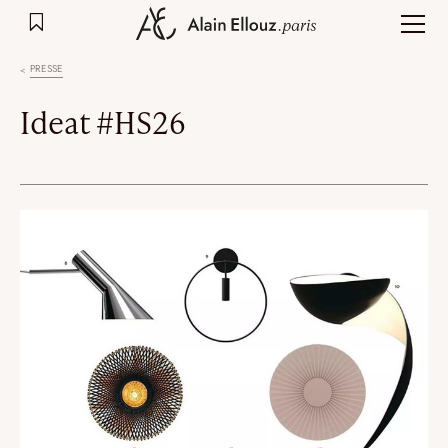
Aller
au
contenu
PRESSE
Ideat #HS26