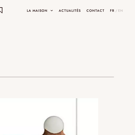
LA MAISON
ACTUALITÉS
CONTACT
FR
/
EN
ON
ets
INARY DESIGNS
UMAMI
SHOWROOMS ET GALERIES