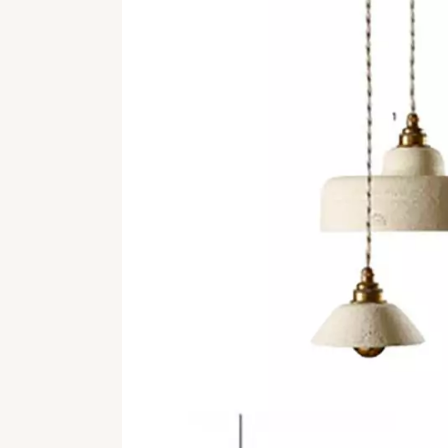
REFLEXION
VESUVE
CATALOGUES
L’ALBÂTRE
ATELIER
CRISTAL DE ROCH
CONTACT