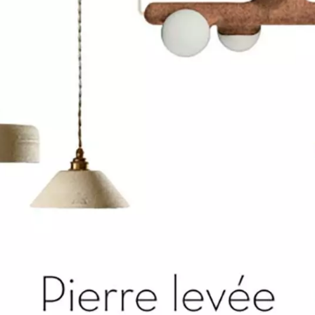
INCANDESCENCE
INFINITY
LE CRISTAL DE ROCHE
LE BOIS BRÛ
E
EDITION
NOMADE