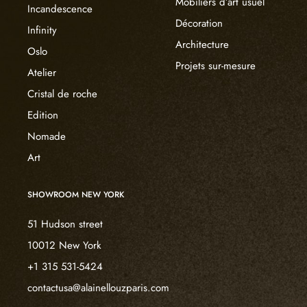
Mobiliers d’art usuel
Incandescence
Décoration
Infinity
Architecture
Oslo
Projets sur-mesure
Atelier
Cristal de roche
Edition
Nomade
Art
SHOWROOM NEW YORK
51 Hudson street
10012 New York
+1 315 531-5424
contactusa@alainellouzparis.com