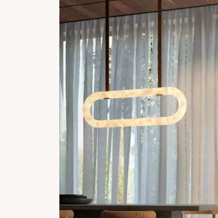
REFLEXION
VESUVE
CATALOGUES
L’ALBÂTRE
ATELIER
CRISTAL DE ROCH
CONTACT