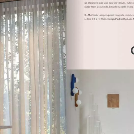
INCANDESCENCE
INFINITY
LE CRISTAL DE ROCHE
LE BOIS BRÛ
E
EDITION
NOMADE