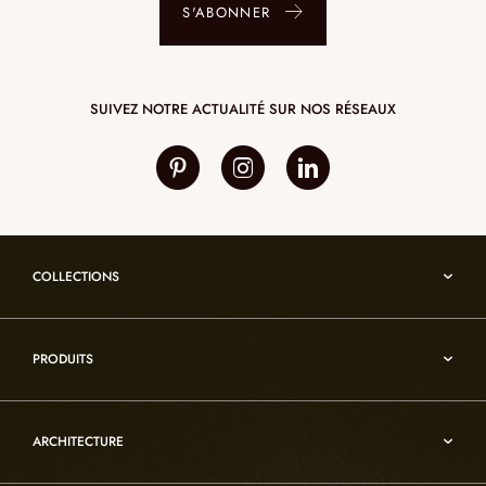
S'ABONNER
SUIVEZ NOTRE ACTUALITÉ SUR NOS RÉSEAUX
COLLECTIONS
Umami
PRODUITS
Reflexion
Vesuve
Luminaires d’albâtre
Incandescence
ARCHITECTURE
Luminaires en cristal de roche
Infinity
Mobiliers d’art usuel