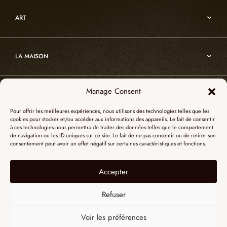
Architecture
Oslo
Décoration
ART
Sur-mesure
Atelier
Architecture
Nos références
Cristal de roche
Art
Projets sur-mesure
Edition
LA MAISON
Nomade
Portrait d’Alain Ellouz
Art
Manage Consent
SHOWROOM PARIS
La Maison
Pour offrir les meilleures expériences, nous utilisons des technologies telles que les
L’atelier
cookies pour stocker et/ou accéder aux informations des appareils. Le fait de consentir
55, Quai des Grands Augustins
à ces technologies nous permettra de traiter des données telles que le comportement
Catalogues
SHOWROOM NEW YORK
de navigation ou les ID uniques sur ce site. Le fait de ne pas consentir ou de retirer son
75006 Paris
consentement peut avoir un effet négatif sur certaines caractéristiques et fonctions.
Revue de presse
+ 33 (0)1 73 95 03 20
51 Hudson street
L’albâtre
Accepter
Mentions légales
Le cristal de roche
10012 New York
Données personnelles
Le bois brûlé
Refuser
+1 315 531-5424
Contact
contactusa@alainellouzparis.com
Voir les préférences