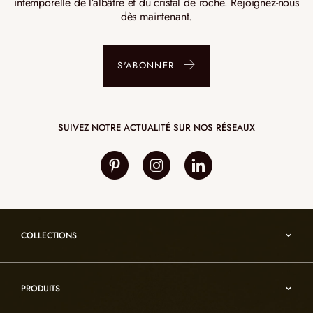
intemporelle de l’albâtre et du cristal de roche. Rejoignez-nous
dès maintenant.
S'ABONNER
SUIVEZ NOTRE ACTUALITÉ SUR NOS RÉSEAUX
COLLECTIONS
Umami
PRODUITS
Reflexion