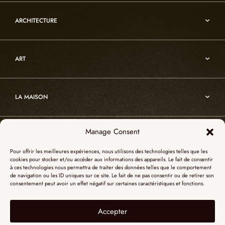
Vesuve
Luminaires d’albâtre
Incandescence
ARCHITECTURE
Luminaires en cristal de roche
Infinity
Mobiliers d’art usuel
Architecture
Oslo
Décoration
ART
Sur-mesure
Atelier
Architecture
Nos références
Cristal de roche
Art
Projets sur-mesure
Edition
LA MAISON
Nomade
Portrait d’Alain Ellouz
Art
Manage Consent
SHOWROOM PARIS
La Maison
Pour offrir les meilleures expériences, nous utilisons des technologies telles que les
L’atelier
cookies pour stocker et/ou accéder aux informations des appareils. Le fait de consentir
55, Quai des Grands Augustins
à ces technologies nous permettra de traiter des données telles que le comportement
Catalogues
SHOWROOM NEW YORK
de navigation ou les ID uniques sur ce site. Le fait de ne pas consentir ou de retirer son
75006 Paris
consentement peut avoir un effet négatif sur certaines caractéristiques et fonctions.
Revue de presse
+ 33 (0)1 73 95 03 20
51 Hudson street
L’albâtre
Accepter
Mentions légales
Le cristal de roche
10012 New York