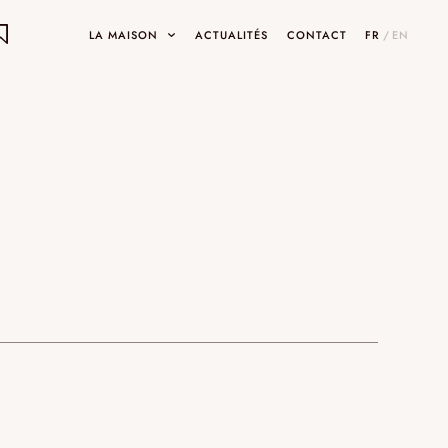
LA MAISON
ACTUALITÉS
CONTACT
FR
/
EN
ON
ets
INARY DESIGNS
UMAMI
SHOWROOMS ET GALERIES