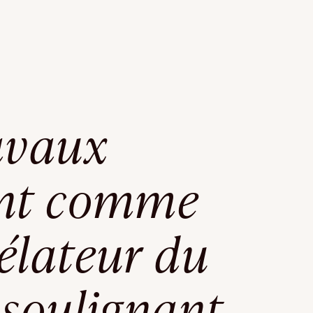
avaux
ent comme
élateur du
 soulignant