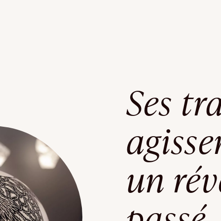
Ses tr
agiss
un rév
passé,