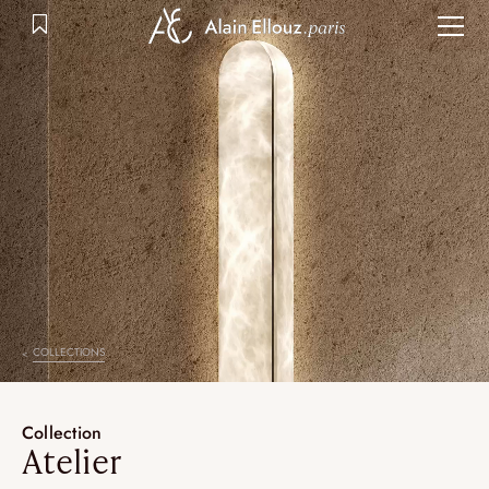
Aller
au
contenu
COLLECTIONS
Collection
Atelier