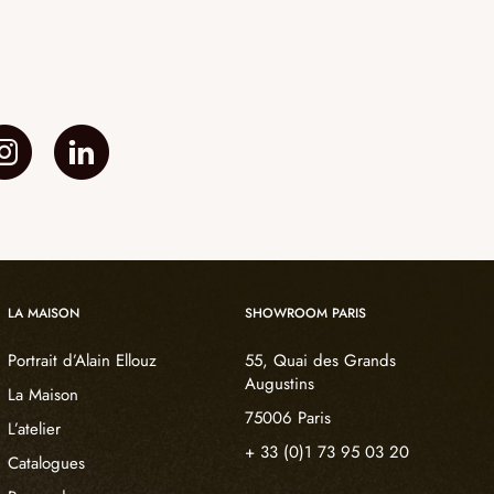
 LA LUMIÈRE : SUBLIMER
R LA TRANSPARENCE
sa capacité unique à diffuser la lumière en
r chaude et enveloppante qui transcende la
ré à une structure d’assise, il transforme
chaque moment devient un rituel sensoriel. Les
rre s’animent sous la lumière, créant des jeux
s, presque vivants. Grâce à des systèmes
LA MAISON
SHOWROOM PARIS
urels, l’albâtre révèle tout son potentiel
Portrait d’Alain Ellouz
55, Quai des Grands
seulement de s’asseoir, mais de ressentir la
Augustins
profondeur du geste.
La Maison
75006 Paris
L’atelier
 DURABILITÉ D’UN
+ 33 (0)1 73 95 03 20
Catalogues