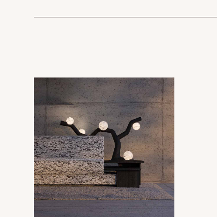
REFLEXION
VESUVE
CATALOGUES
L’ALBÂTRE
ATELIER
CRISTAL DE ROCH
CONTACT