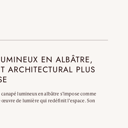
Nomade
Umami
Extra.ordinary designs
ha-ko
kohana
UMINEUX EN ALBÂTRE,
yotsuba
T ARCHITECTURAL PLUS
Dernier ajouts
SE
Nouveauté
le canapé lumineux en albâtre s’impose comme
Artistes
 œuvre de lumière qui redéfinit l’espace. Son
ructure minérale fusionnent pour créer une
ionnelle, où chaque ligne dialogue avec la
VALIDER
 canapés traditionnels en bois ou en tissu, ce
intérieur grâce à la translucidité naturelle de