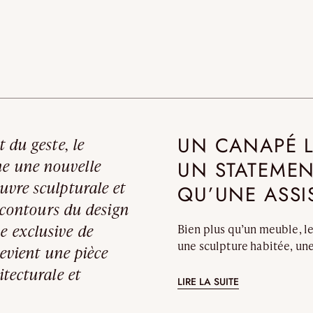
UN CANAPÉ L
t du geste, le
ne une nouvelle
UN STATEMEN
uvre sculpturale et
QU’UNE ASSI
es contours du design
e exclusive de
Bien plus qu’un meuble, 
une sculpture habitée, une
 devient une pièce
design organique et sa st
itecturale et
assise à forte charge émot
LIRE LA SUITE
matière. Contrairement aux
type de pièce rayonne de l’