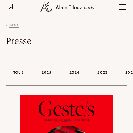
Aller
au
contenu
PRESSE
Presse
TOUS
2025
2024
2023
202